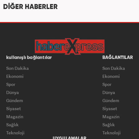
DİĞER HABERLER
kullanışlı bağlantılar
BAĞLANTILAR
Son Dakika
Son Dakika
Ekonomi
Ekonomi
Spor
Spor
Dünya
Dünya
Gündem
Gündem
Siyaset
Siyaset
Magazin
Magazin
Sağlık
Sağlık
Teknoloji
Teknoloji
UYGULAMALAR