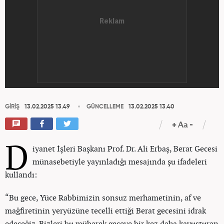
GİRİŞ
13.02.2025 13.49
GÜNCELLEME
13.02.2025 13.40
D
iyanet İşleri Başkanı Prof. Dr. Ali Erbaş, Berat Gecesi
münasebetiyle yayınladığı mesajında şu ifadeleri
kullandı:
“Bu gece, Yüce Rabbimizin sonsuz merhametinin, af ve
mağfiretinin yeryüzüne tecelli ettiği Berat gecesini idrak
edeceğiz. Bizleri bu mübarek geceye bir kez daha kavuşturan