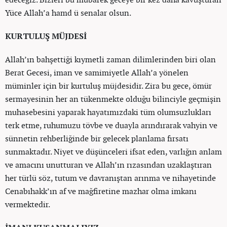
Yüce Allah’a hamd ü senalar olsun.
KURTULUŞ MÜJDESİ
Allah’ın bahşettiği kıymetli zaman dilimlerinden biri olan
Berat Gecesi, iman ve samimiyetle Allah’a yönelen
müminler için bir kurtuluş müjdesidir. Zira bu gece, ömür
sermayesinin her an tükenmekte olduğu bilinciyle geçmişin
muhasebesini yaparak hayatımızdaki tüm olumsuzlukları
terk etme, ruhumuzu tövbe ve duayla arındırarak vahyin ve
sünnetin rehberliğinde bir gelecek planlama fırsatı
sunmaktadır. Niyet ve düşünceleri ifsat eden, varlığın anlam
ve amacını unutturan ve Allah’ın rızasından uzaklaştıran
her türlü söz, tutum ve davranıştan arınma ve nihayetinde
Cenabıhakk’ın af ve mağfiretine mazhar olma imkanı
vermektedir.