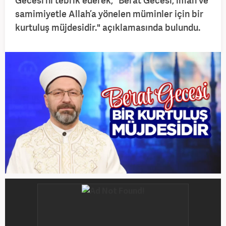
Gecesi’ni tebrik ederek, "Berat Gecesi, iman ve
samimiyetle Allah’a yönelen müminler için bir
kurtuluş müjdesidir." açıklamasında bulundu.