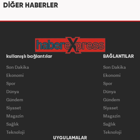
DİĞER HABERLER
kullanışlı bağlantılar
BAĞLANTILAR
Son Dakika
Son Dakika
Ekonomi
Ekonomi
Spor
Spor
Dünya
Dünya
Gündem
Gündem
Siyaset
Siyaset
Magazin
Magazin
Sağlık
Sağlık
Teknoloji
Teknoloji
UYGULAMALAR