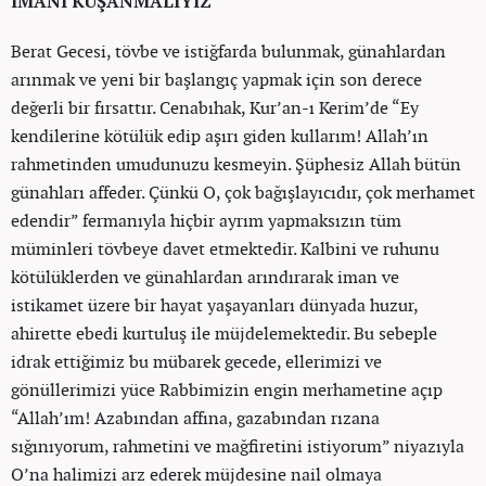
İMANI KUŞANMALIYIZ
Berat Gecesi, tövbe ve istiğfarda bulunmak, günahlardan
arınmak ve yeni bir başlangıç yapmak için son derece
değerli bir fırsattır. Cenabıhak, Kur’an-ı Kerim’de “Ey
kendilerine kötülük edip aşırı giden kullarım! Allah’ın
rahmetinden umudunuzu kesmeyin. Şüphesiz Allah bütün
günahları affeder. Çünkü O, çok bağışlayıcıdır, çok merhamet
edendir” fermanıyla hiçbir ayrım yapmaksızın tüm
müminleri tövbeye davet etmektedir. Kalbini ve ruhunu
kötülüklerden ve günahlardan arındırarak iman ve
istikamet üzere bir hayat yaşayanları dünyada huzur,
ahirette ebedi kurtuluş ile müjdelemektedir. Bu sebeple
idrak ettiğimiz bu mübarek gecede, ellerimizi ve
gönüllerimizi yüce Rabbimizin engin merhametine açıp
“Allah’ım! Azabından affına, gazabından rızana
sığınıyorum, rahmetini ve mağfiretini istiyorum” niyazıyla
O’na halimizi arz ederek müjdesine nail olmaya