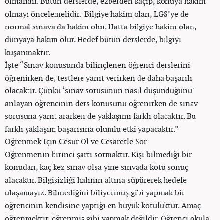
olmalıdır. Bütün derslerde, ezberden kaçıp, konuya hakim
olmayı öncelemelidir. Bilgiye hakim olan, LGS’ye de
normal sınava da hakim olur. Hatta bilgiye hakim olan,
dünyaya hakim olur. Hedef bütün derslerde, bilgiyi
kuşanmaktır.
İşte “Sınav konusunda bilinçlenen öğrenci derslerini
öğrenirken de, testlere yanıt verirken de daha başarılı
olacaktır. Çünkü ‘sınav sorusunun nasıl düşündüğünü’
anlayan öğrencinin ders konusunu öğrenirken de sınav
sorusuna yanıt ararken de yaklaşımı farklı olacaktır. Bu
farklı yaklaşım başarısına olumlu etki yapacaktır.”
Öğrenmek İçin Cesur Ol ve Cesaretle Sor
Öğrenmenin birinci şartı sormaktır. Kişi bilmediği bir
konudan, kaç kez sınav olsa yine sınvada kötü sonuç
alacaktır. Bilgisizliği halının altına süpürerek hedefe
ulaşamayız. Bilmediğini biliyormuş gibi yapmak bir
öğrencinin kendisine yaptığı en büyük kötülüktür. Amaç
öğrenmektir, öğrenmiş gibi yapmak değildir. Öğrenci okula,