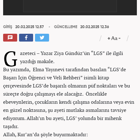
GİRİŞ
20.02.2025 12.57
GÜNCELLEME
20.02.2025 12.36
G
azeteci – Yazar Ziya Gündüz’ün “LGS” ile ilgili
yazdığı makale.
Bu yazımda, Elma Yayınevi tarafından basılan “LGS’de
Başarı İçin Öğrenci ve Veli Rehberi” isimli kitap
çerçevesinde LGS’de başarılı olmanın püf noktaları ve bu
süreçte doğru çalışmayı ele alacağız. Öncelikle
ebeveynlerin, çocukların kendi çalışma odalarına veya evin
en güzel noktasına, şu ayeti mutlaka asmalarını tavsiye
ediyorum. Allah’ın bu ayeti, LGS’ yolunda bir mihenk
taşıdır.
Allah, Kur’an’da şöyle buyurmaktadır: