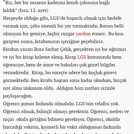
“Biz, her bir insanın kaderini kendi çabasına bağlı
kıldık” (İsra, 13. ayet)
Herşeyde olduğu gibi, LGS’de başarılı olmak için hedefe
varmak için, çaba önemli bir yer tutmaktadır. Rotası belli
olmayan bir gemiye, hiçbir rüzgar
yardım
etmez. Bu kısa
girişten sonra, kitabımızın içeriğine geçebiliriz.
Kitabın yazarı Bora Serhat Çelik, gerçekten iyi bir eğitimci
ve iyi bir kitap kaleme almış. Kitap
LGS
konusunda hem
öğrenciye, hem de anne ve babaları çok güzel bilgiler
vermektedir. Kitap, bu süreçte adete bir koçluk görevi
görmektedir. Ben kitabı baştan sona kadar okudum, birçok
not alma imkanım oldu. Aldığım bazı notları sizinle
paylaşacağım.
Öğrenci şunun farkında olmalıdır. LGS’nin telafisi yok.
Öğrenci olmak, bilinçli olmayı gerektirir. Öğrenci, neden ve
niçin okula gittiğini bilmesi gerekiyor. Öğrenci, okulda
harcadığı vakitin, kıymetli bir vakit olduğunun farkında