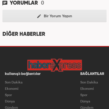
0
YORUMLAR
Bir Yorum Yapın
DİĞER HABERLER
kullanışlı bağlantılar
BAĞLANTILAR
Son Dakika
Son Dakika
Ekonomi
Ekonomi
Spor
Spor
Dünya
Dünya
Gündem
Gündem