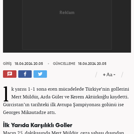
GİRİŞ
18.06.2024 20.05
GÜNCELLEME
18.06.2024 20.05
l
k yarısı 1-1 sona eren mücadelede Türkiye’nin gollerini
Mert Müldür, Arda Güler ve Kerem Aktürkoğlu kaydetti.
Gürcistan’ın tarihteki ilk Avrupa Şampiyonası golünü ise
Georges Mikautadze attı.
İlk Yarıda Karşılıklı Goller
Maçın 25. dakikasında Mert Müldür, ceza sahası dışından