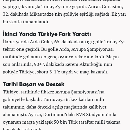
yaptığı şık vuruşla Türkiye’yi öne geçirdi. Ancak Gürcistan,
32. dakikada Mikautadze’nin golüyle eşitliği sağladı. İlk yarı
bu skorla tamamlandı.
İkinci Yarıda Türkiye Fark Yarattı
İkinci yarıda Arda Güler, 65. dakikada attığı golle Türkiye’yi
tekrar öne geçirdi. Bu golle Arda, Avrupa Şampiyonası
tarihinde gol atan en genç oyuncu rekorunu kırdı. Maçın
son anlarında, 90+7. dakikada Kerem Aktürkoğlu’nun
golüyle Türkiye, skoru 3-1’e taşıdı ve maçı kazandı.
Tarihi Başarı ve Destek
Türkiye, tarihinde ilk kez Avrupa Şampiyonası’na
galibiyetle başladı. Turnuvaya 6. kez katılan milli
takımımız, daha önceki açılış maçlarında galibiyet
alamamıştı. Ayrıca, Dortmund’daki BVB Stadyumu’nda
oynanan maçta yaklaşık 50 bin Türk taraftar milli takıma
büyük destek verdi.