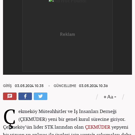
GİRİŞ
03.05.2024 10.35
GÜNCELLEME
03.05.2024 10.36
Ç
ekmeköy Müteahhitler ve İş İnsanları Derneği
(ÇEKMÜDER) yeni bir genel kurul sürecine giriyor.
Çekmeköy’ün lider STK larından olan
ÇEKMÜDER
yepyeni
bir vizyon ve anlayış ile üyeleri için yaptığı çalışmaları daha