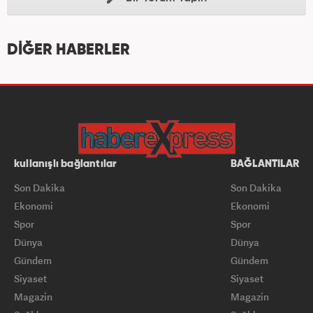
DİĞER HABERLER
kullanışlı bağlantılar
BAĞLANTILAR
Son Dakika
Son Dakika
Ekonomi
Ekonomi
Spor
Spor
Dünya
Dünya
Gündem
Gündem
Siyaset
Siyaset
Magazin
Magazin