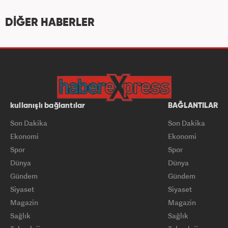
DİĞER HABERLER
kullanışlı bağlantılar
BAĞLANTILAR
Son Dakika
Son Dakika
Ekonomi
Ekonomi
Spor
Spor
Dünya
Dünya
Gündem
Gündem
Siyaset
Siyaset
Magazin
Magazin
Sağlık
Sağlık