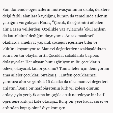
Son dönemde öğrencilerin motivasyonunun okula, derslere
değil farklı alanlara kaydığını, bunun da temelinde ailenin
yattığını vurgulayan Haras, “Çocuk, ilk eğitimini aileden
alır. Bazen velilerden. Özellikle yaz aylarında ‘okul açılsın
da kurtulalım’ dediğini duyuyoruz. Ancak maalesef
okullarda ameliyat yaparak çocuğun içerisine bilgi ve
kültürü koyamıyoruz. Manevi değerlerden uzaklaşıldıktan
sonra bu tür olaylar arttı. Çocuklar sokaklarda başıboş
dolaşıyorlar. Her akşam bunu görüyoruz. Bu çocukların
ödevi, okuyacak kitabı yok mu? Tüm aileler için demiyorum
ama aileler çocukları bırakmış… Lütfen çocuklarınızı
yanınıza alın ve günlük 15 dakika da olsa manevi değerleri
anlatın. ‘Bana bir harf öğretenin kırk yıl kölesi olurum’
anlayışıyla yetiştik ama bu çağda artık neredeyse bir harf
öğrenene kırk yıl köle olacağız. Bu iş bir yere kadar sürer ve
ardından kopuş olur.” diye konuştu.