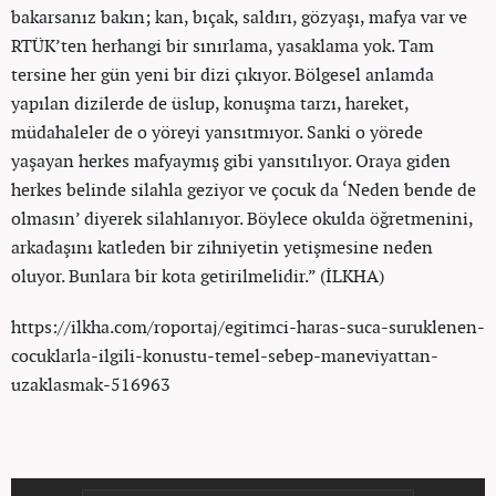
bakarsanız bakın; kan, bıçak, saldırı, gözyaşı, mafya var ve
RTÜK’ten herhangi bir sınırlama, yasaklama yok. Tam
tersine her gün yeni bir dizi çıkıyor. Bölgesel anlamda
yapılan dizilerde de üslup, konuşma tarzı, hareket,
müdahaleler de o yöreyi yansıtmıyor. Sanki o yörede
yaşayan herkes mafyaymış gibi yansıtılıyor. Oraya giden
herkes belinde silahla geziyor ve çocuk da ‘Neden bende de
olmasın’ diyerek silahlanıyor. Böylece okulda öğretmenini,
arkadaşını katleden bir zihniyetin yetişmesine neden
oluyor. Bunlara bir kota getirilmelidir.” (İLKHA)
https://ilkha.com/roportaj/egitimci-haras-suca-suruklenen-
cocuklarla-ilgili-konustu-temel-sebep-maneviyattan-
uzaklasmak-516963